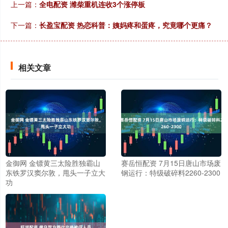
上一篇：
全电配资 潍柴重机连收3个涨停板
下一篇：
长盈宝配资 热恋科普：姨妈疼和蛋疼，究竟哪个更痛？
相关文章
金御网 金镖黄三太险胜独霸山
赛岳恒配资 7月15日唐山市场废
东铁罗汉窦尔敦，甩头一子立大
钢运行：特级破碎料2260-2300
功