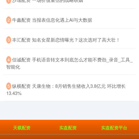
1
​牛鑫配资 当报表信息化遇上AI与大数据
2
​丰汇配资 知名女星新恋情曝光？这次选对了高大壮！
3
​信诚配资 手机语音转文本到底怎么才能不费劲_录音_工具_
4
智能化
​纵横配资 天康生物：8月销售生猪收入3.8亿元 环比增长
5
13.43%
天载配资
实盘配资
实盘配资平台