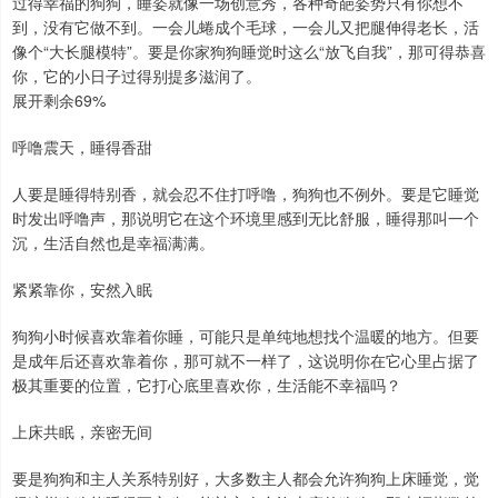
过得幸福的狗狗，睡姿就像一场创意秀，各种奇葩姿势只有你想不
到，没有它做不到。一会儿蜷成个毛球，一会儿又把腿伸得老长，活
像个“大长腿模特”。要是你家狗狗睡觉时这么“放飞自我”，那可得恭喜
你，它的小日子过得别提多滋润了。
展开剩余69%
呼噜震天，睡得香甜
人要是睡得特别香，就会忍不住打呼噜，狗狗也不例外。要是它睡觉
时发出呼噜声，那说明它在这个环境里感到无比舒服，睡得那叫一个
沉，生活自然也是幸福满满。
紧紧靠你，安然入眠
狗狗小时候喜欢靠着你睡，可能只是单纯地想找个温暖的地方。但要
是成年后还喜欢靠着你，那可就不一样了，这说明你在它心里占据了
极其重要的位置，它打心底里喜欢你，生活能不幸福吗？
上床共眠，亲密无间
要是狗狗和主人关系特别好，大多数主人都会允许狗狗上床睡觉，觉