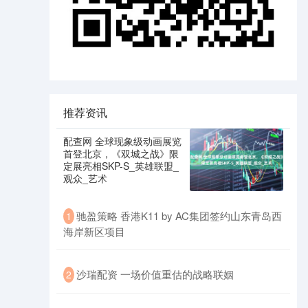
推荐资讯
配查网 全球现象级动画展览
首登北京，《双城之战》限
定展亮相SKP-S_英雄联盟_
观众_艺术
驰盈策略 香港K11 by AC集团签约山东青岛西
1
海岸新区项目
沙瑞配资 一场价值重估的战略联姻
2