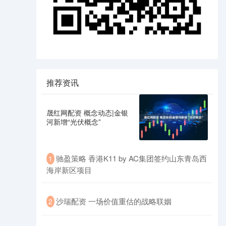
推荐资讯
晟红网配资 概念动态|金银
河新增“光伏概念”
驰盈策略 香港K11 by AC集团签约山东青岛西
1
海岸新区项目
沙瑞配资 一场价值重估的战略联姻
2