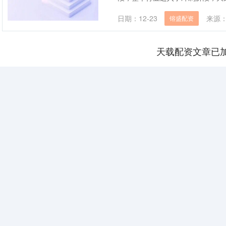
日期：12-23
来源
镕盛配资
天载配资文章已