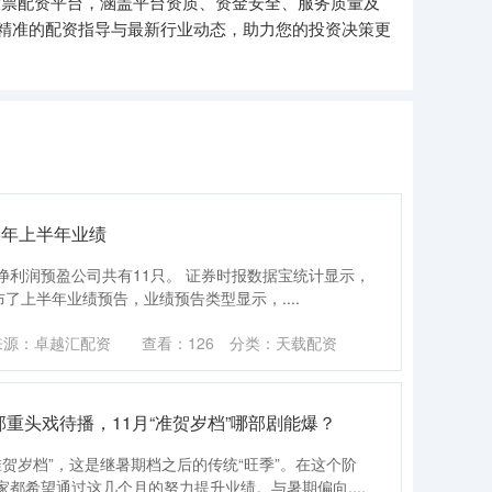
股票配资平台，涵盖平台资质、资金安全、服务质量及
精准的配资指导与最新行业动态，助力您的投资决策更
25年上半年业绩
，净利润预盈公司共有11只。 证券时报数据宝统计显示，
布了上半年业绩预告，业绩预告类型显示，....
来源：卓越汇配资
查看：
126
分类：
天载配资
部重头戏待播，11月“准贺岁档”哪部剧能爆？
准贺岁档”，这是继暑期档之后的传统“旺季”。在这个阶
都希望通过这几个月的努力提升业绩。与暑期偏向....