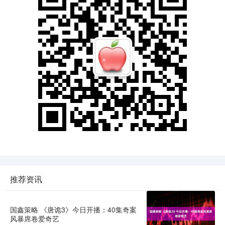
推荐资讯
国鑫策略 《唐诡3》今日开播：40集奇案
风暴席卷爱奇艺