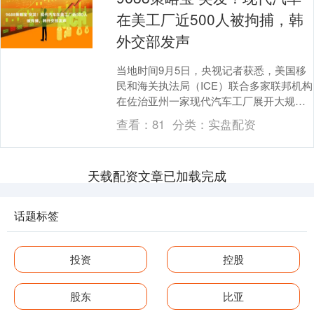
在美工厂近500人被拘捕，韩
外交部发声
当地时间9月5日，央视记者获悉，美国移
民和海关执法局（ICE）联合多家联邦机构
在佐治亚州一家现代汽车工厂展开大规模
执法行动，共拘捕475名疑似非法居留并工
查看：
81
分类：
实盘配资
作的移....
天载配资文章已加载完成
话题标签
投资
控股
股东
比亚