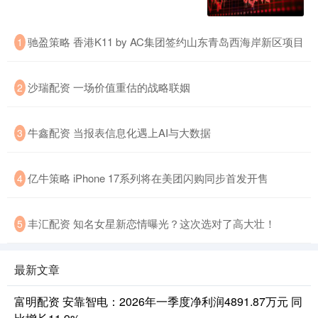
驰盈策略 香港K11 by AC集团签约山东青岛西海岸新区项目
1
沙瑞配资 一场价值重估的战略联姻
2
牛鑫配资 当报表信息化遇上AI与大数据
3
亿牛策略 iPhone 17系列将在美团闪购同步首发开售
4
丰汇配资 知名女星新恋情曝光？这次选对了高大壮！
5
最新文章
富明配资 安靠智电：2026年一季度净利润4891.87万元 同