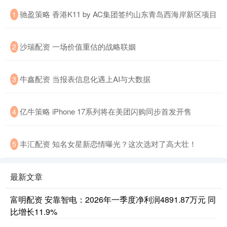
驰盈策略 香港K11 by AC集团签约山东青岛西海岸新区项目
1
沙瑞配资 一场价值重估的战略联姻
2
牛鑫配资 当报表信息化遇上AI与大数据
3
亿牛策略 iPhone 17系列将在美团闪购同步首发开售
4
丰汇配资 知名女星新恋情曝光？这次选对了高大壮！
5
最新文章
富明配资 安靠智电：2026年一季度净利润4891.87万元 同
比增长11.9%