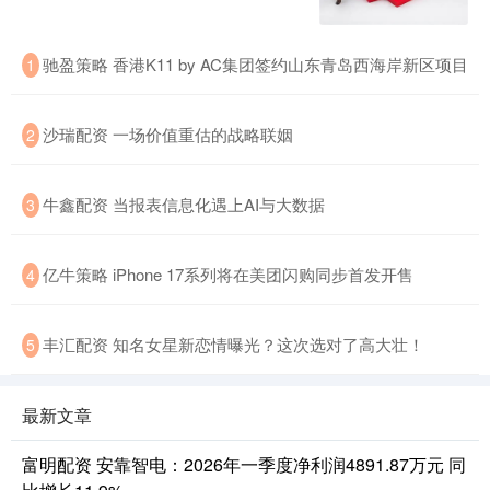
驰盈策略 香港K11 by AC集团签约山东青岛西海岸新区项目
1
沙瑞配资 一场价值重估的战略联姻
2
牛鑫配资 当报表信息化遇上AI与大数据
3
亿牛策略 iPhone 17系列将在美团闪购同步首发开售
4
丰汇配资 知名女星新恋情曝光？这次选对了高大壮！
5
最新文章
富明配资 安靠智电：2026年一季度净利润4891.87万元 同